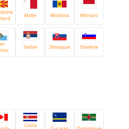
doine
Malte
Moldova
Monaco
Nord
an
Serbie
Slovaquie
Slovénie
rino
Costa
nada
Curaçao
Dominique