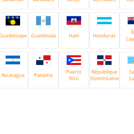
Î
Guadeloupe
Guatémala
Haiti
Honduras
Ca
Puerto
République
Sa
Nicaragua
Panama
Rico
Dominicaine
Lu