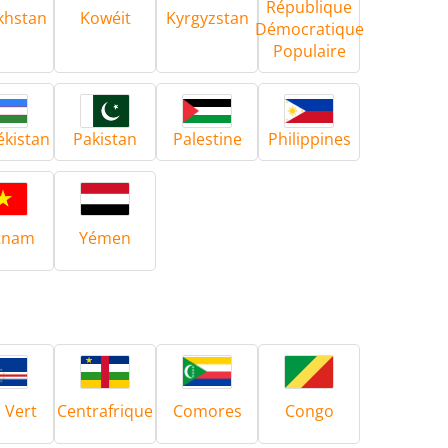
République
khstan
Kowéit
Kyrgyzstan
Démocratique
Populaire
kistan
Pakistan
Palestine
Philippines
trôle
Accessoires
tnam
Yémen
tion
 Vert
Centrafrique
Comores
Congo