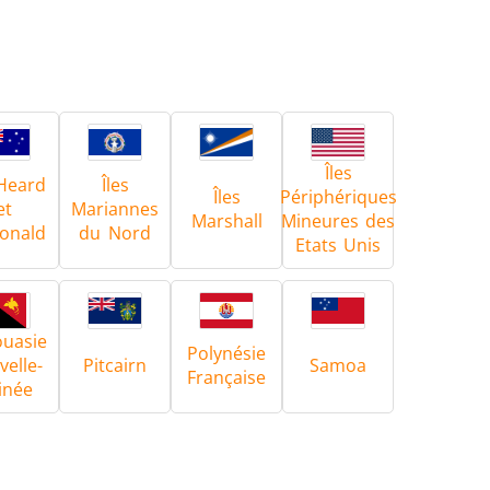
Îles
 Heard
Îles
Îles
Périphériques
et
Mariannes
Marshall
Mineures des
onald
du Nord
Etats Unis
uasie
Polynésie
elle-
Pitcairn
Samoa
Française
inée