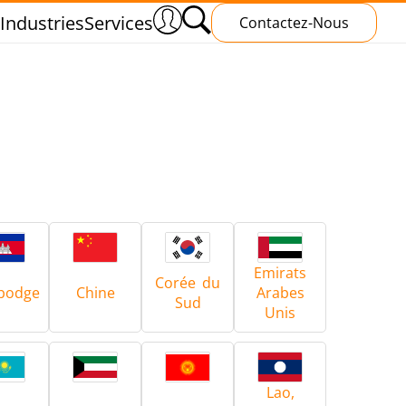
Industries
Services
Contactez-Nous
s
Traitement Thermique
Emirats
Corée du
bodge
Chine
Arabes
Sud
Unis
ud
Polymérisation par induction
Lao,