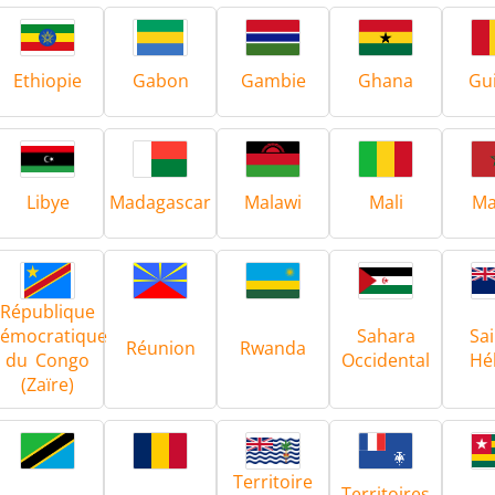
Automobile
Centres de données
Ethiopie
Gabon
Gambie
Ghana
Gu
Libye
Madagascar
Malawi
Mali
Ma
Fil et câble
Fixation
République
émocratique
Sahara
Sai
Réunion
Rwanda
du Congo
Occidental
Hé
(Zaïre)
mi-conducteurs
Tube et tuya
Territoire
Territoires