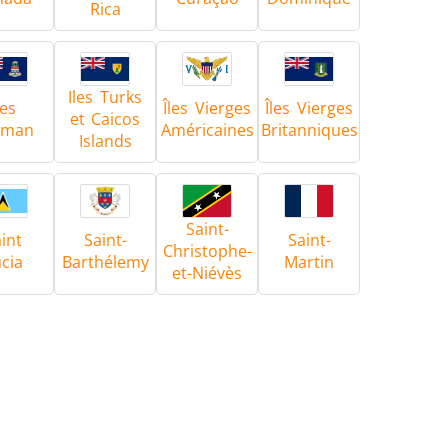
Rica
Iles Turks
les
Îles Vierges
Îles Vierges
et Caicos
yman
Américaines
Britanniques
Islands
Saint-
int
Saint-
Saint-
Christophe-
cia
Barthélemy
Martin
et-Niévès