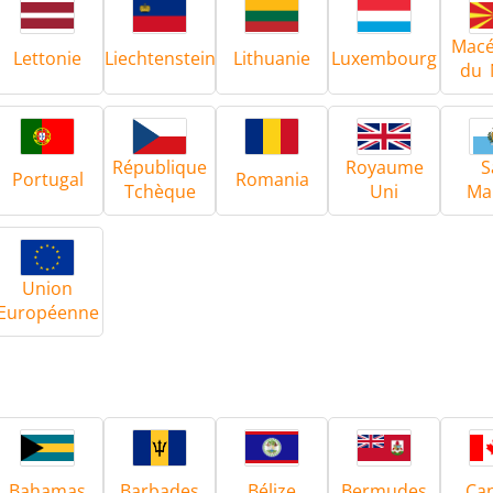
Macé
Lettonie
Liechtenstein
Lithuanie
Luxembourg
du 
République
Royaume
S
Portugal
Romania
Tchèque
Uni
Ma
Union
Européenne
Bahamas
Barbades
Bélize
Bermudes
Ca