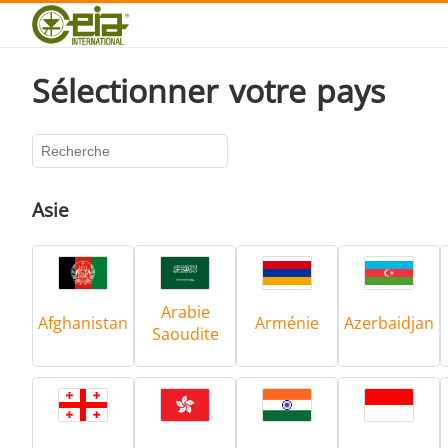
Qualité
Événements
Blog
Sélectionner votre pays
FAQ
Asie
Brasage Argent
Arabie
Afghanistan
Arménie
Azerbaidjan
Saoudite
Brasage Aluminium
T