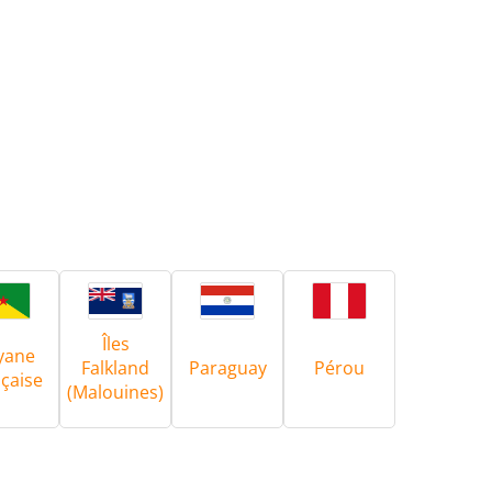
Îles
yane
Falkland
Paraguay
Pérou
çaise
(Malouines)