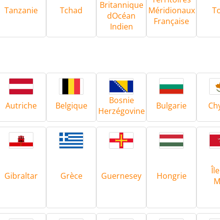
Britannique
Tanzanie
Tchad
Méridionaux
T
dOcéan
Française
Indien
Bosnie
Autriche
Belgique
Bulgarie
Ch
Herzégovine
Îl
Gibraltar
Grèce
Guernesey
Hongrie
M