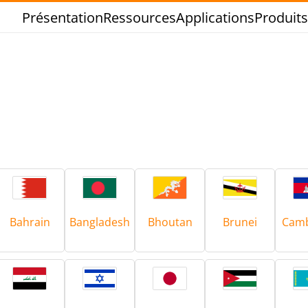
Présentation
Ressources
Applications
Produits
Brasage Etain
Brasage Outil
Bahrain
Bangladesh
Bhoutan
Brunei
Cam
hermoscellage
Formage à cha