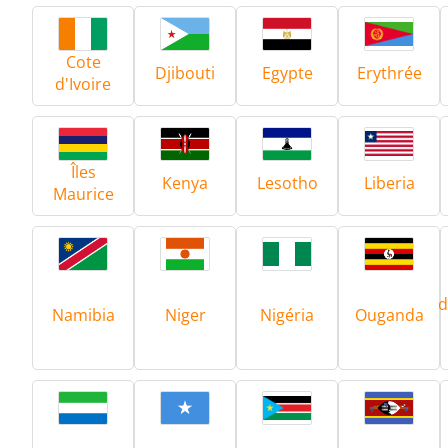
Cote
Aérospatiale
Djibouti
Egypte
Erythrée
d'Ivoire
Îles
Kenya
Lesotho
Liberia
Maurice
Énergie verte
d
Namibia
Niger
Nigéria
Ouganda
Outils métalliques
Se