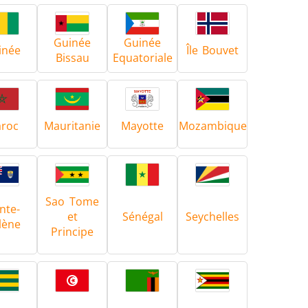
Guinée
Guinée
 et IA
Chauffage, Ventilation et
inée
Île Bouvet
Bissau
Equatoriale
Climatisation
roc
Mauritanie
Mayotte
Mozambique
Médical et pharma
Sao Tome
nte-
et
Sénégal
Seychelles
lène
Principe
u
Véhicules électriques