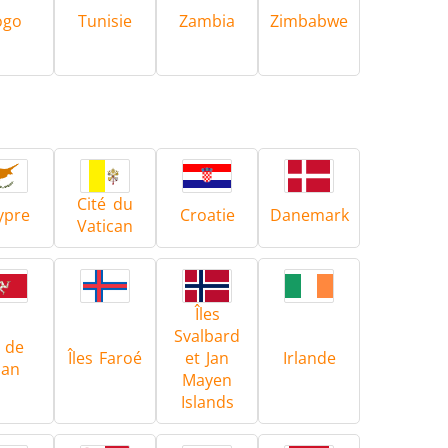
ogo
Tunisie
Zambia
Zimbabwe
Cité du
ypre
Croatie
Danemark
Vatican
Îles
Svalbard
e de
Îles Faroé
et Jan
Irlande
an
Mayen
Islands