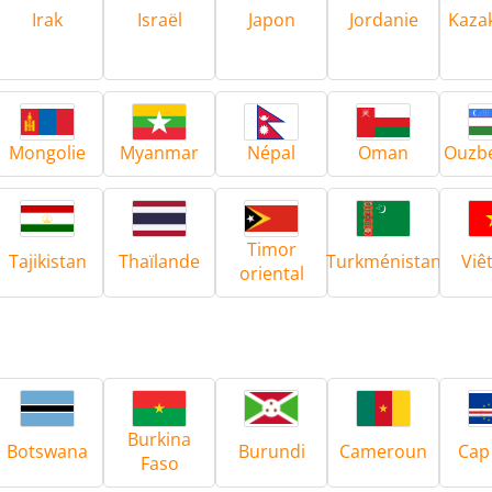
Irak
Israël
Japon
Jordanie
Kaza
Mongolie
Myanmar
Népal
Oman
Ouzbé
Générateurs
Centrales de Con
Timor
Tajikistan
Thaïlande
Turkménistan
Viê
oriental
êtes de chauffe
Bobines à Induc
Burkina
Botswana
Burundi
Cameroun
Cap
Faso