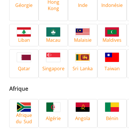
Hong
Géorgie
Inde
Indonésie
Kong
Frettage
Liban
Macau
Malaisie
Maldives
Générateur et Contrôleur
Qatar
Singapore
Sri Lanka
Taiwan
Afrique
Série SH
T
Afrique
Algérie
Angola
Bénin
du Sud