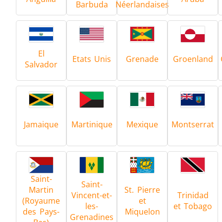
Barbuda
Néerlandaises
El
Etats Unis
Grenade
Groenland
Salvador
Jamaique
Martinique
Mexique
Montserrat
Saint-
Saint-
Martin
St. Pierre
Vincent-et-
Trinidad
(Royaume
et
les-
et Tobago
des Pays-
Miquelon
Grenadines