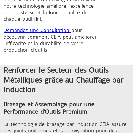
notre technologie améliore l’excellence,
la robustesse et la fonctionnalité de
chaque outil fini.
Demandez une Consultation
pour
découvrir comment CEIA peut améliorer
l’efficacité et la durabilité de votre
Frettage
production d’outils.
Renforcer le Secteur des Outils
Métalliques grâce au Chauffage par
Générateur et
Générateurs
Centrale
Induction
Contrôleur
Contrô
Brasage et Assemblage pour une
Performance d’Outils Premium
La technologie de brasage par induction CEIA assure
des joints uniformes et sans oxydation pour des