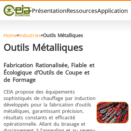
Qualité
Présentation
Ressources
Applications
Événements
Blog
FAQ
Home
Industries
Outils Métalliques
Outils Métalliques
Fabrication Rationalisée, Fiable et
Brasage Argent
Brasage Etain
Brasage O
Écologique d’Outils de Coupe et
de Formage
CEIA propose des équipements
sophistiqués de chauffage par induction
développés pour la fabrication d’outils
métalliques, garantissant précision,
résultats constants et efficacité
Brasage
Thermoscellage
Formage
opérationnelle. Allant du brasage et
Aluminium
chaud
durcissement à l’annealing et au revenu,