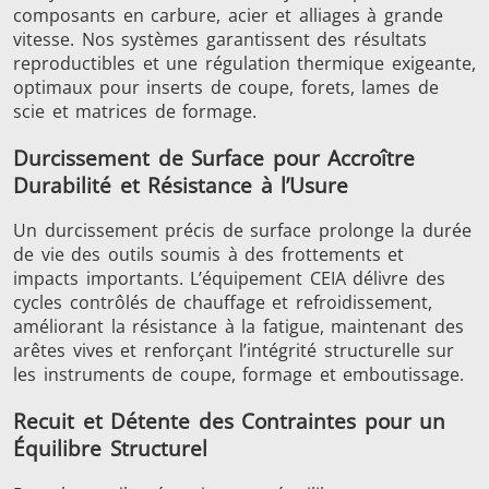
composants en carbure, acier et alliages à grande
Série SH
Têtes de
Bobines
vitesse. Nos systèmes garantissent des résultats
chauffe
Inducti
reproductibles et une régulation thermique exigeante,
optimaux pour inserts de coupe, forets, lames de
scie et matrices de formage.
Durcissement de Surface pour Accroître
Durabilité et Résistance à l’Usure
Aérospatiale
Automobile
Centres
données e
Un durcissement précis de surface prolonge la durée
de vie des outils soumis à des frottements et
impacts importants. L’équipement CEIA délivre des
cycles contrôlés de chauffage et refroidissement,
améliorant la résistance à la fatigue, maintenant des
arêtes vives et renforçant l’intégrité structurelle sur
les instruments de coupe, formage et emboutissage.
Recuit et Détente des Contraintes pour un
Énergie verte
Fil et câble
Fixatio
Équilibre Structurel