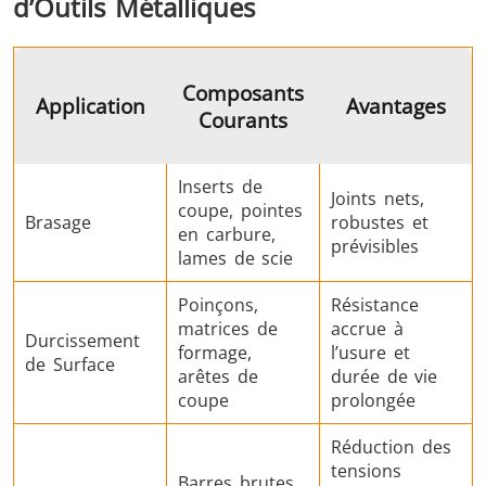
d’Outils Métalliques
Composants
Application
Avantages
Courants
Inserts de
Joints nets,
coupe, pointes
Brasage
robustes et
en carbure,
prévisibles
lames de scie
Poinçons,
Résistance
matrices de
accrue à
Durcissement
formage,
l’usure et
de Surface
arêtes de
durée de vie
coupe
prolongée
Réduction des
tensions
Barres brutes,