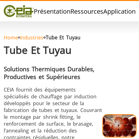
Qualité
Présentation
Ressources
Applications
Événements
Blog
FAQ
Home
Industries
Tube Et Tuyau
Tube Et Tuyau
Solutions Thermiques Durables,
Brasage Argent
Brasage Etain
Brasage O
Productives et Supérieures
CEIA fournit des équipements
spécialisés de chauffage par induction
développés pour le secteur de la
fabrication de tubes et tuyaux. Couvrant
le montage par shrink fitting, le
renforcement de surface, le brasage,
Brasage
Thermoscellage
Formage
l’annealing et la réduction des
Aluminium
chaud
contraintes résiduelles, notre