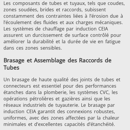
Les composants de tubes et tuyaux, tels que coudes,
Série SH
Têtes de
Bobines
zones soudées, brides et raccords, subissent
chauffe
Inducti
constamment des contraintes liées à l’érosion due à
l’écoulement des fluides et aux charges mécaniques.
Les systèmes de chauffage par induction CEIA
assurent un durcissement de surface contrôlé pour
améliorer la durabilité et la durée de vie en fatigue
dans ces zones sensibles.
Aérospatiale
Automobile
Centres
données e
Brasage et Assemblage des Raccords de
Tubes
Un brasage de haute qualité des joints de tubes et
connecteurs est essentiel pour des performances
étanches dans la plomberie, les systèmes CVC, les
opérations pétrolières et gazières ainsi que les
réseaux industriels de tuyauterie. Le brasage par
induction CEIA garantit des connexions robustes,
Énergie verte
Fil et câble
Fixatio
uniformes, avec des zones affectées par la chaleur
minimales et d’excellentes capacités d’étanchéité.