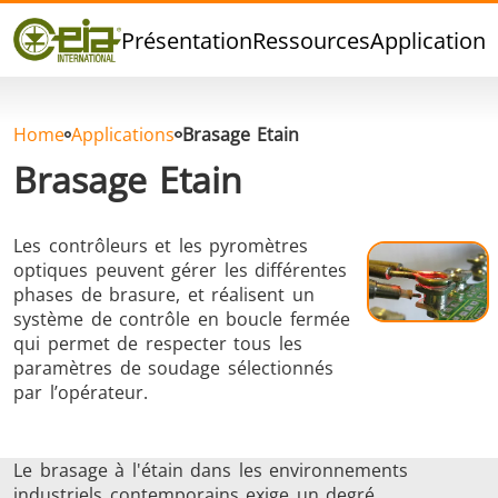
Qualité
Présentation
Ressources
Applications
Événements
Blog
FAQ
Home
Applications
Brasage Etain
Brasage Etain
Les contrôleurs et les pyromètres
Brasage Argent
Brasage Etain
Brasage O
optiques peuvent gérer les différentes
phases de brasure, et réalisent un
système de contrôle en boucle fermée
qui permet de respecter tous les
paramètres de soudage sélectionnés
par l’opérateur.
Brasage
Thermoscellage
Formage
Le brasage à l'étain dans les environnements
Aluminium
chaud
industriels contemporains exige un degré