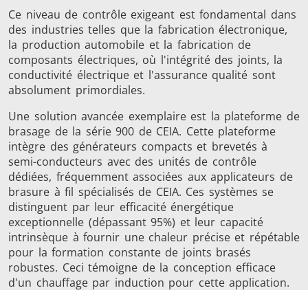
Série SH
Têtes de
Bobines
Ce niveau de contrôle exigeant est fondamental dans
des industries telles que la fabrication électronique,
chauffe
Inducti
la production automobile et la fabrication de
composants électriques, où l'intégrité des joints, la
conductivité électrique et l'assurance qualité sont
absolument primordiales.
Une solution avancée exemplaire est la plateforme de
Aérospatiale
Automobile
Centres
brasage de la série 900 de CEIA. Cette plateforme
données e
intègre des générateurs compacts et brevetés à
semi-conducteurs avec des unités de contrôle
dédiées, fréquemment associées aux applicateurs de
brasure à fil spécialisés de CEIA. Ces systèmes se
distinguent par leur efficacité énergétique
exceptionnelle (dépassant 95%) et leur capacité
intrinsèque à fournir une chaleur précise et répétable
pour la formation constante de joints brasés
Énergie verte
Fil et câble
Fixatio
robustes. Ceci témoigne de la conception efficace
d'un chauffage par induction pour cette application.