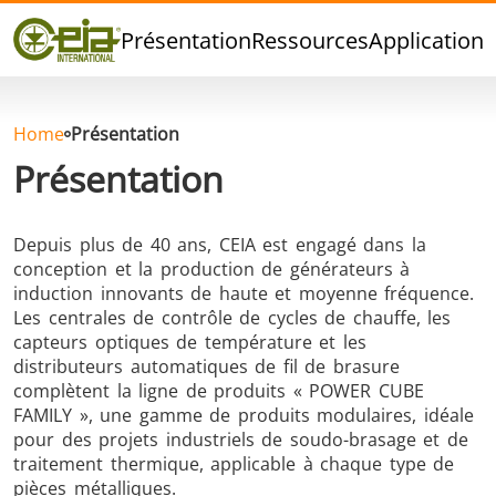
Qualité
Présentation
Ressources
Applications
Événements
Blog
FAQ
Home
Présentation
Présentation
Depuis plus de 40 ans, CEIA est engagé dans la
Brasage Argent
Brasage Etain
Brasage O
conception et la production de générateurs à
induction innovants de haute et moyenne fréquence.
Les centrales de contrôle de cycles de chauffe, les
capteurs optiques de température et les
distributeurs automatiques de fil de brasure
complètent la ligne de produits « POWER CUBE
FAMILY », une gamme de produits modulaires, idéale
pour des projets industriels de soudo-brasage et de
Brasage
Thermoscellage
Formage
traitement thermique, applicable à chaque type de
Aluminium
chaud
pièces métalliques.