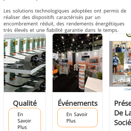
Les solutions technologiques adoptées ont permis de
réaliser des dispositifs caractérisés par un
encombrement réduit, des rendements énergétiques
très élevés et une fiabilité garantie dans le temps.
Frettage
Générateur et
Générateurs
Centrale
Contrôleur
Contrô
Qualité
Événements
Prés
De L
En
En Savoir
Savoir
Plus
Socié
Plus