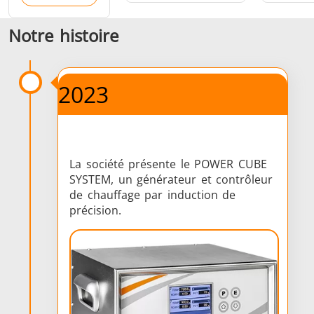
Série SH
Têtes de
Bobines
Notre histoire
chauffe
Inducti
2023
Aérospatiale
Automobile
Centres
données e
La société présente le POWER CUBE
SYSTEM, un générateur et contrôleur
de chauffage par induction de
précision.
Énergie verte
Fil et câble
Fixatio