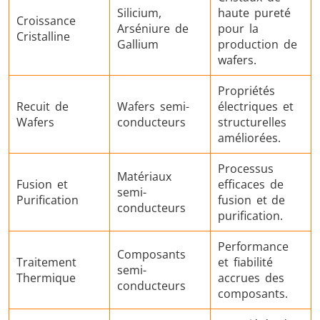
Silicium,
haute pureté
Croissance
Arséniure de
pour la
Cristalline
Gallium
production de
wafers.
Outils
Semi-
Tube et t
Propriétés
Recuit de
Wafers semi-
électriques et
métalliques
conducteurs
Wafers
conducteurs
structurelles
améliorées.
Processus
Matériaux
Fusion et
efficaces de
semi-
Purification
fusion et de
conducteurs
purification.
Performance
Composants
Traitement
et fiabilité
semi-
Thermique
accrues des
conducteurs
composants.