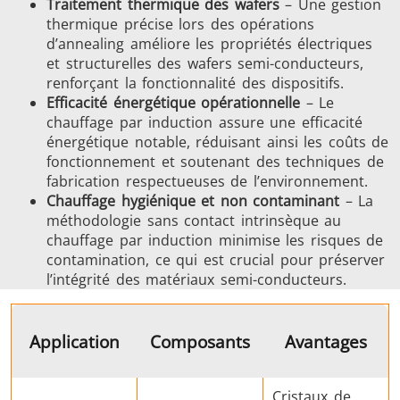
Traitement thermique des wafers
– Une gestion
Série SH
Têtes de
Bobines
thermique précise lors des opérations
chauffe
Inducti
d’annealing améliore les propriétés électriques
et structurelles des wafers semi-conducteurs,
renforçant la fonctionnalité des dispositifs.
Efficacité énergétique opérationnelle
– Le
chauffage par induction assure une efficacité
énergétique notable, réduisant ainsi les coûts de
Aérospatiale
Automobile
Centres
fonctionnement et soutenant des techniques de
données e
fabrication respectueuses de l’environnement.
Chauffage hygiénique et non contaminant
– La
méthodologie sans contact intrinsèque au
chauffage par induction minimise les risques de
contamination, ce qui est crucial pour préserver
l’intégrité des matériaux semi-conducteurs.
Application
Composants
Avantages
Énergie verte
Fil et câble
Fixatio
Cristaux de