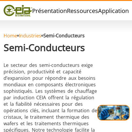
Qualité
Présentation
Ressources
Applications
Événements
Blog
FAQ
Home
Industries
Semi-Conducteurs
Semi-Conducteurs
Le secteur des semi-conducteurs exige
Brasage Argent
Brasage Etain
Brasage O
précision, productivité et capacité
d’expansion pour répondre aux besoins
mondiaux en composants électroniques
sophistiqués. Les systèmes de chauffage
par induction CEIA offrent la régulation
et la fiabilité nécessaires pour des
opérations clés, incluant la formation de
cristaux, le traitement thermique des
Brasage
Thermoscellage
Formage
wafers et les traitements thermiques
Aluminium
chaud
spécifiques. Notre technologie facilite la