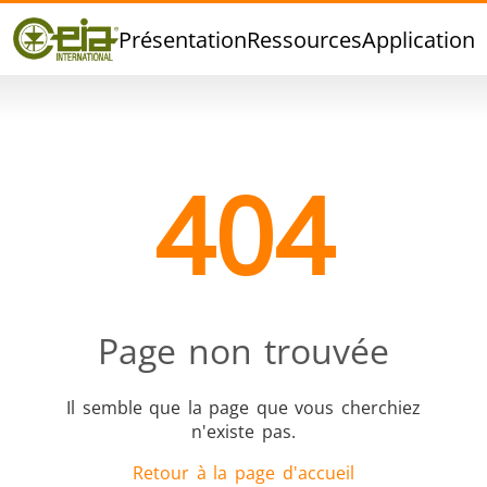
Qualité
Présentation
Ressources
Applications
Événements
Blog
FAQ
404
Brasage Argent
Brasage Etain
Brasage O
Page non trouvée
Il semble que la page que vous cherchiez
n'existe pas.
Brasage
Thermoscellage
Formage
Retour à la page d'accueil
Aluminium
chaud