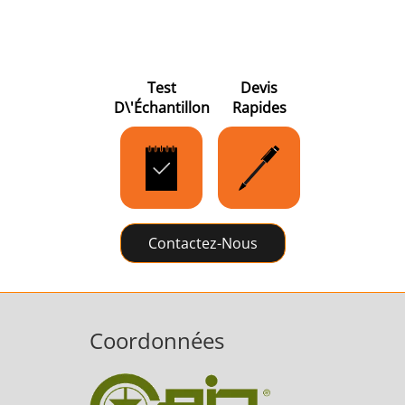
Test
Devis
D\'échantillon
Rapides
Frettage
Contactez-Nous
Générateur et
Générateurs
Centrale
Contrôleur
Contrô
Coordonnées