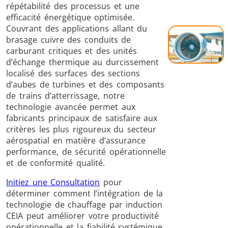
répétabilité des processus et une
efficacité énergétique optimisée.
Couvrant des applications allant du
brasage cuivre des conduits de
carburant critiques et des unités
d’échange thermique au durcissement
localisé des surfaces des sections
Frettage
d’aubes de turbines et des composants
de trains d’atterrissage, notre
technologie avancée permet aux
fabricants principaux de satisfaire aux
critères les plus rigoureux du secteur
aérospatial en matière d’assurance
Générateur et
Générateurs
Centrale
performance, de sécurité opérationnelle
Contrôleur
Contrô
et de conformité qualité.
Initiez une Consultation
pour
déterminer comment l’intégration de la
technologie de chauffage par induction
CEIA peut améliorer votre productivité
opérationnelle et la fiabilité systémique