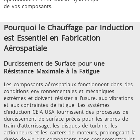
Série SH
Têtes de
Bobines
de vos composants.
chauffe
Inducti
Pourquoi le Chauffage par Induction
est Essentiel en Fabrication
Aérospatiale
Aérospatiale
Automobile
Centres
données e
Durcissement de Surface pour une
Résistance Maximale à la Fatigue
Les composants aérospatiaux fonctionnent dans des
conditions environnementales et mécaniques
extrêmes et doivent résister à l’usure, aux vibrations
et aux contraintes de fatigue. Les systèmes
d’induction CEIA USA fournissent des processus de
durcissement de surface précis pour les arbres de
Énergie verte
Fil et câble
Fixatio
train d’atterrissage, les disques de turbine, les
actionneurs et les carters de moteurs, prolongeant la
durée de vie des composants sans compromettre les