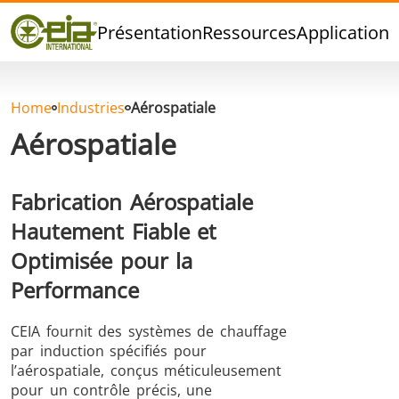
Qualité
Présentation
Ressources
Applications
Événements
Blog
FAQ
Home
Industries
Aérospatiale
Aérospatiale
Fabrication Aérospatiale
Brasage Argent
Brasage Etain
Brasage O
Hautement Fiable et
Optimisée pour la
Performance
CEIA fournit des systèmes de chauffage
par induction spécifiés pour
Brasage
Thermoscellage
Formage
l’aérospatiale, conçus méticuleusement
pour un contrôle précis, une
Aluminium
chaud