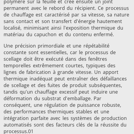
polymère sur la feuille et crée ensuite un joint
Série SH
Têtes de
Bobines
permanent avec le rebord du récipient. Ce processus
chauffe
Inducti
de chauffage est caractérisé par sa vitesse, sa nature
sans contact et son transfert d'énergie hautement
localisé, minimisant ainsi l'exposition thermique du
matériau du capuchon et du contenu enfermé.
Une précision primordiale et une répétabilité
Aérospatiale
Automobile
Centres
constante sont essentielles, car le processus de
scellage doit être exécuté dans des fenêtres
données e
temporelles extrêmement courtes, typiques des
lignes de fabrication à grande vitesse. Un apport
thermique inadéquat peut entraîner des défaillances
de scellage et des fuites de produit subséquentes,
tandis qu'un chauffage excessif peut induire une
déformation du substrat d'emballage. Par
conséquent, une régulation de puissance robuste,
des performances thermiques stables et une
Énergie verte
Fil et câble
Fixatio
intégration parfaite avec les systèmes de production
automatisés sont des facteurs clés de la réussite du
processus.01