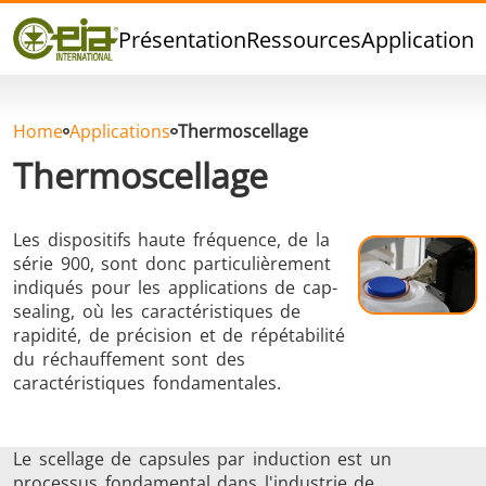
Qualité
Présentation
Ressources
Applications
Événements
Blog
FAQ
Home
Applications
Thermoscellage
Thermoscellage
Les dispositifs haute fréquence, de la
Brasage Argent
Brasage Etain
Brasage O
série 900, sont donc particulièrement
indiqués pour les applications de cap-
sealing, où les caractéristiques de
rapidité, de précision et de répétabilité
du réchauffement sont des
caractéristiques fondamentales.
Brasage
Thermoscellage
Formage
Le scellage de capsules par induction est un
Aluminium
chaud
processus fondamental dans l'industrie de