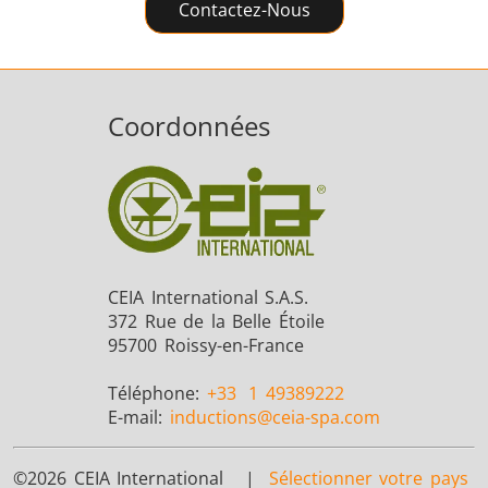
Contactez-Nous
Série SH
Têtes de
Bobines
chauffe
Inducti
Coordonnées
Aérospatiale
Automobile
Centres
données e
CEIA International S.A.S.
372 Rue de la Belle Étoile
95700 Roissy-en-France
Téléphone:
+33
1 49389222
E-mail:
inductions
@ceia-spa.com
Énergie verte
Fil et câble
Fixatio
©2026 CEIA International |
Sélectionner votre pays