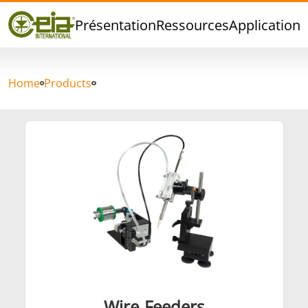
Qualité
Présentation
Ressources
Applications
Événements
Blog
FAQ
Home
Products
Brasage Argent
Brasage Etain
Brasage O
Brasage
Thermoscellage
Formage
Wire Feeders
Aluminium
chaud