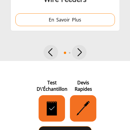
En Savoir Plus
Frettage
Générateur et
Générateurs
Centrale
Test
Devis
D\'échantillon
Rapides
Contrôleur
Contrô