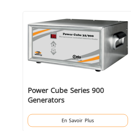
Aérospatiale
Énergie verte
Power Cube Series 900
Generators
En Savoir Plus
Outils métalliques
Se