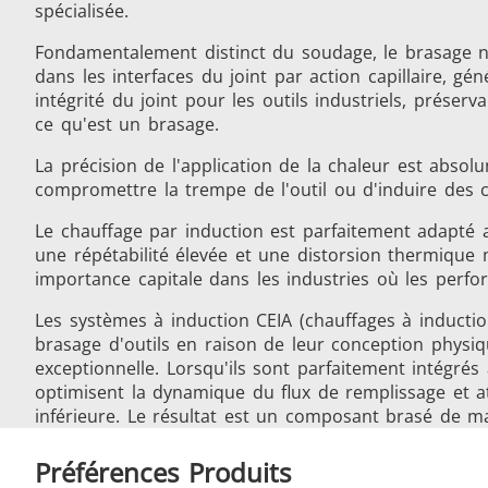
spécialisée.
Fondamentalement distinct du soudage, le brasage n'i
dans les interfaces du joint par action capillaire, 
intégrité du joint pour les outils industriels, préser
Frettage
ce qu'est un brasage.
La précision de l'application de la chaleur est absol
compromettre la trempe de l'outil ou d'induire des c
Le chauffage par induction est parfaitement adapté a
Générateur et Contrôleur
une répétabilité élevée et une distorsion thermique m
importance capitale dans les industries où les perfor
Les systèmes à induction CEIA (chauffages à inducti
brasage d'outils en raison de leur conception physiq
exceptionnelle. Lorsqu'ils sont parfaitement intégr
optimisent la dynamique du flux de remplissage et at
inférieure. Le résultat est un composant brasé de m
Série SH
T
Préférences Produits