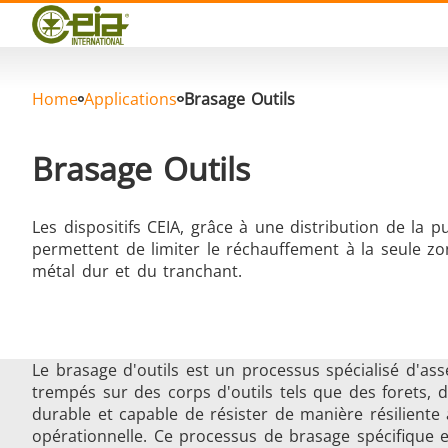
Qualité
Événements
Blog
FAQ
Home
Applications
Brasage Outils
Brasage Outils
Brasage Argent
Les dispositifs CEIA, grâce à une distribution de la
permettent de limiter le réchauffement à la seule z
métal dur et du tranchant.
Le brasage d'outils est un processus spécialisé d'as
Brasage Aluminium
T
trempés sur des corps d'outils tels que des forets, d
durable et capable de résister de manière résiliente 
opérationnelle. Ce processus de brasage spécifique es