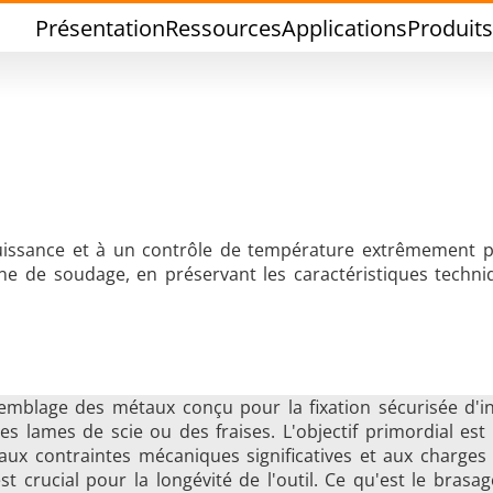
Présentation
Ressources
Applications
Produits
Brasage Etain
Brasage Outil
 puissance et à un contrôle de température extrêmement p
one de soudage, en préservant les caractéristiques techn
semblage des métaux conçu pour la fixation sécurisée d'i
hermoscellage
Formage à cha
es lames de scie ou des fraises. L'objectif primordial es
aux contraintes mécaniques significatives et aux charges 
t crucial pour la longévité de l'outil. Ce qu'est le brasa