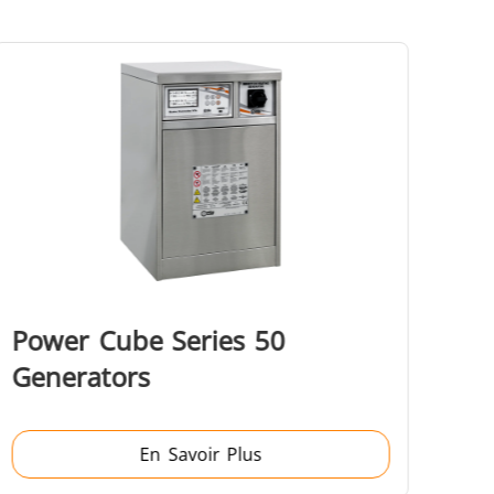
 et IA
Chauffage, Ventilation et
Climatisation
Médical et pharma
Power Cube Series 50
Generators
En Savoir Plus
u
Véhicules électriques