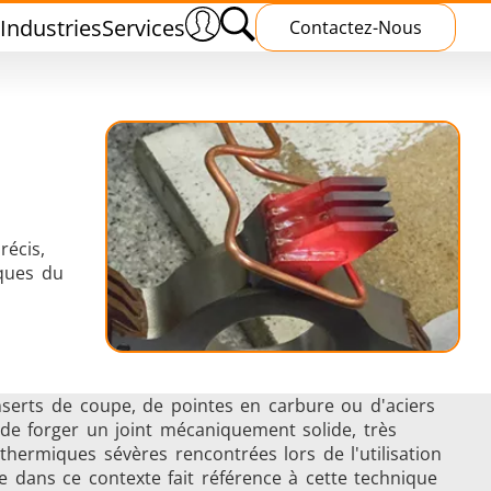
Industries
Services
Contactez-Nous
s
Traitement Thermique
récis,
iques du
nserts de coupe, de pointes en carbure ou d'aciers
ud
Polymérisation par induction
t de forger un joint mécaniquement solide, très
thermiques sévères rencontrées lors de l'utilisation
ge dans ce contexte fait référence à cette technique