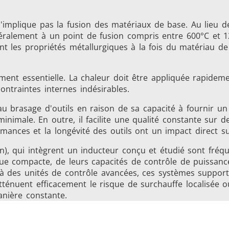
mplique pas la fusion des matériaux de base. Au lieu de 
généralement à un point de fusion compris entre 600°C et
vant les propriétés métallurgiques à la fois du matériau de
ument essentielle. La chaleur doit être appliquée rapidem
ontraintes internes indésirables.
u brasage d'outils en raison de sa capacité à fournir un
Générateurs
Centrales de Con
inimale. En outre, il facilite une qualité constante sur d
mances et la longévité des outils ont un impact direct sur 
on), qui intègrent un inducteur conçu et étudié sont fré
ue compacte, de leurs capacités de contrôle de puissance 
és à des unités de contrôle avancées, ces systèmes suppo
ténuent efficacement le risque de surchauffe localisée ou
anière constante.
êtes de chauffe
Bobines à Induc