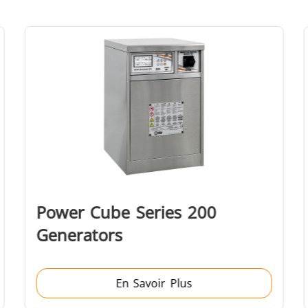
Automobile
Centres de données
Fil et câble
Fixation
Power Cube Series 200
Generators
En Savoir Plus
mi-conducteurs
Tube et tuya