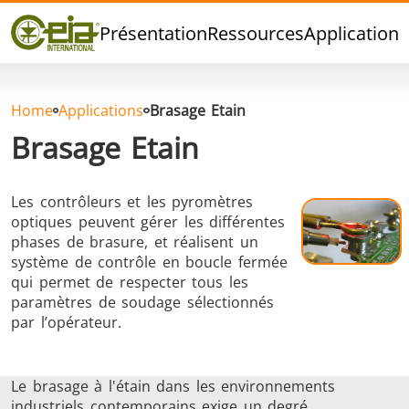
Qualité
Présentation
Ressources
Applications
Événements
Blog
FAQ
Home
Applications
Brasage Etain
Brasage Etain
Les contrôleurs et les pyromètres
Brasage Argent
Brasage Etain
Brasage O
optiques peuvent gérer les différentes
phases de brasure, et réalisent un
système de contrôle en boucle fermée
qui permet de respecter tous les
paramètres de soudage sélectionnés
par l’opérateur.
Brasage
Thermoscellage
Formage
Le brasage à l'étain dans les environnements
Aluminium
chaud
industriels contemporains exige un degré