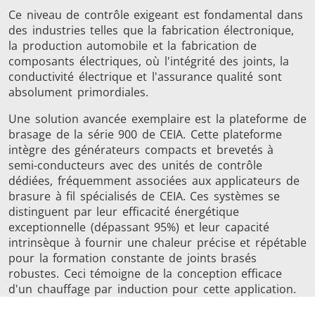
Série SH
Têtes de
Bobines
Ce niveau de contrôle exigeant est fondamental dans
des industries telles que la fabrication électronique,
chauffe
Inducti
la production automobile et la fabrication de
composants électriques, où l'intégrité des joints, la
conductivité électrique et l'assurance qualité sont
absolument primordiales.
Une solution avancée exemplaire est la plateforme de
Aérospatiale
Automobile
Centres
brasage de la série 900 de CEIA. Cette plateforme
données e
intègre des générateurs compacts et brevetés à
semi-conducteurs avec des unités de contrôle
dédiées, fréquemment associées aux applicateurs de
brasure à fil spécialisés de CEIA. Ces systèmes se
distinguent par leur efficacité énergétique
exceptionnelle (dépassant 95%) et leur capacité
intrinsèque à fournir une chaleur précise et répétable
pour la formation constante de joints brasés
Énergie verte
Fil et câble
Fixatio
robustes. Ceci témoigne de la conception efficace
d'un chauffage par induction pour cette application.