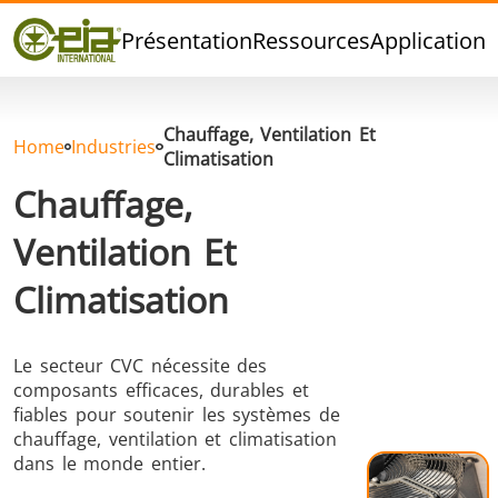
Qualité
Présentation
Ressources
Applications
Événements
Blog
FAQ
Chauffage, Ventilation Et
Home
Industries
Climatisation
Chauffage,
Ventilation Et
Brasage Argent
Brasage Etain
Brasage O
Climatisation
Le secteur CVC nécessite des
composants efficaces, durables et
fiables pour soutenir les systèmes de
chauffage, ventilation et climatisation
Brasage
Thermoscellage
Formage
dans le monde entier.
Aluminium
chaud