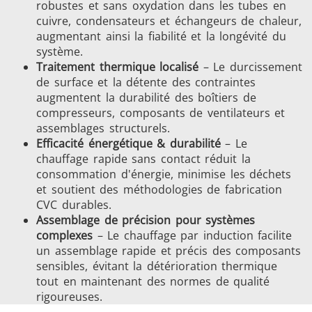
robustes et sans oxydation dans les tubes en
Série SH
Têtes de
Bobines
cuivre, condensateurs et échangeurs de chaleur,
chauffe
Inducti
augmentant ainsi la fiabilité et la longévité du
système.
Traitement thermique localisé
– Le durcissement
de surface et la détente des contraintes
augmentent la durabilité des boîtiers de
compresseurs, composants de ventilateurs et
Aérospatiale
Automobile
Centres
assemblages structurels.
données e
Efficacité énergétique & durabilité
– Le
chauffage rapide sans contact réduit la
consommation d'énergie, minimise les déchets
et soutient des méthodologies de fabrication
CVC durables.
Assemblage de précision pour systèmes
complexes
– Le chauffage par induction facilite
un assemblage rapide et précis des composants
sensibles, évitant la détérioration thermique
Énergie verte
Fil et câble
Fixatio
tout en maintenant des normes de qualité
rigoureuses.