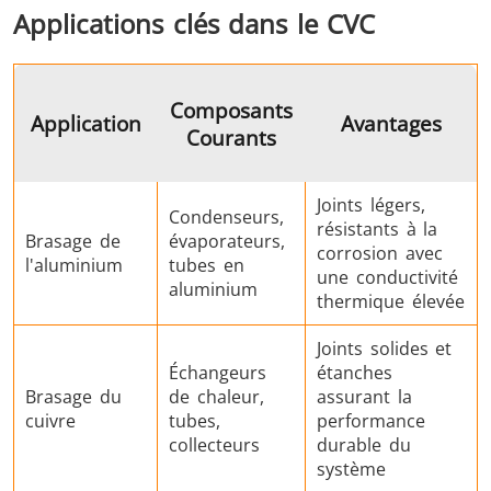
Applications clés dans le CVC
Composants
Application
Avantages
Courants
Outils
Semi-
Tube et t
métalliques
conducteurs
Joints légers,
Condenseurs,
résistants à la
Brasage de
évaporateurs,
corrosion avec
l'aluminium
tubes en
une conductivité
aluminium
thermique élevée
Joints solides et
Échangeurs
étanches
Brasage du
de chaleur,
assurant la
cuivre
tubes,
performance
collecteurs
durable du
système