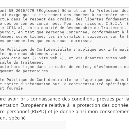
Automobile
Centres de données
Fil et câble
Fixation
are avoir pris connaissance des conditions prévues par l
entation Européenne relative à la protection des donnée
ère personnel (RGPD) et je donne ainsi mon consenteme
ent spécifié
mi-conducteurs
Tube et tuya