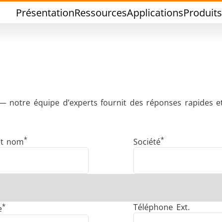
Présentation
Ressources
Applications
Produits
— notre équipe d’experts fournit des réponses rapides e
Brasage Etain
Brasage Outil
*
*
et nom
Société
hermoscellage
Formage à cha
*
Téléphone Ext.
e