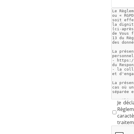
Aérospatiale
Énergie verte
Je décl
Règlem
caract
traitem
Outils métalliques
Se