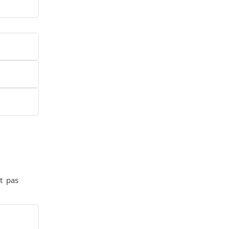
trôle
Accessoires
t pas
tion