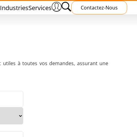
Industries
Services
Contactez-Nous
t utiles à toutes vos demandes, assurant une
s
Traitement Thermique
ud
Polymérisation par induction