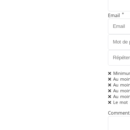
*
Email
Frettage
Générateur et Contrôleur
❌ Minimum
❌ Au moin
❌ Au moin
❌ Au moin
❌ Au moins
❌ Le mot 
Série SH
T
Commenta