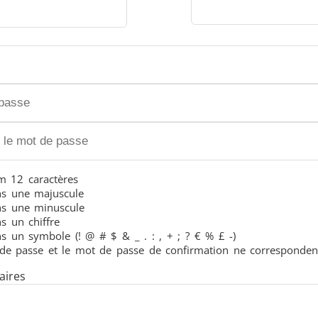
Générateurs
Centrales de Con
 12 caractères
s une majuscule
s une minuscule
s un chiffre
 un symbole (! @ # $ & _ . : , + ; ? € % £ -)
de passe et le mot de passe de confirmation ne corresponden
êtes de chauffe
Bobines à Induc
ires