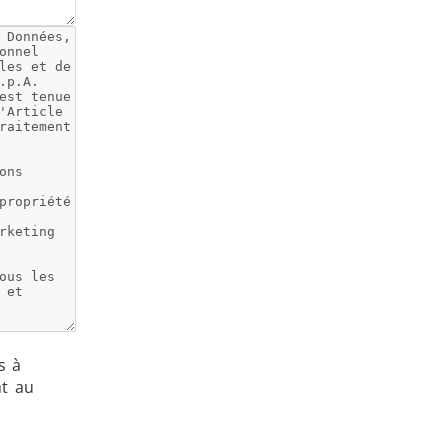
 et IA
Chauffage, Ventilation et
Climatisation
Médical et pharma
a
s à
nt au
u
Véhicules électriques