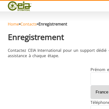
Qualité
Événements
Blog
FAQ
Home
Contacts
Enregistrement
Enregistrement
Contactez CEIA International pour un support dédié 
Brasage Argent
assistance à chaque étape.
Prénom 
Brasage Aluminium
T
Téléphon