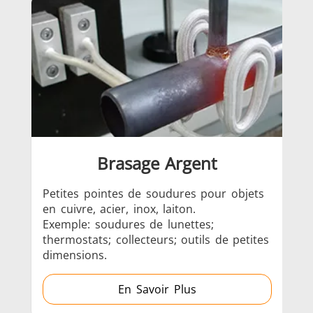
Série SH
Têtes de
Bobines
chauffe
Inducti
Aérospatiale
Automobile
Centres
données e
Brasage Argent
Petites pointes de soudures pour objets
Bra
en cuivre, acier, inox, laiton.
pou
Exemple: soudures de lunettes;
thermostats; collecteurs; outils de petites
dimensions.
Énergie verte
Fil et câble
Fixatio
En Savoir Plus