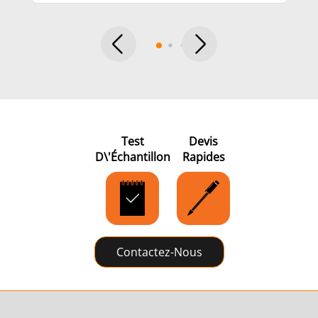
Outils
Semi-
Tube et t
métalliques
conducteurs
Test
Devis
D\'échantillon
Rapides
Contactez-Nous