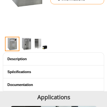
Frettage
Description
Générateur et
Générateurs
Centrale
Spécifications
Contrôleur
Contrô
Documentation
Applications