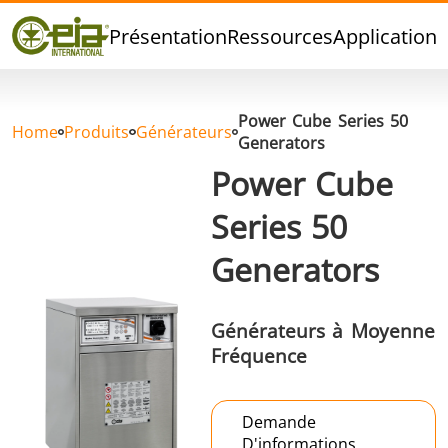
Qualité
Présentation
Ressources
Applications
Événements
Blog
FAQ
Power Cube Series 50
Home
Produits
Générateurs
Generators
Power Cube
Series 50
Brasage Argent
Brasage Etain
Brasage O
Generators
Générateurs à Moyenne
Fréquence
Brasage
Thermoscellage
Formage
Demande
Aluminium
chaud
D'informations