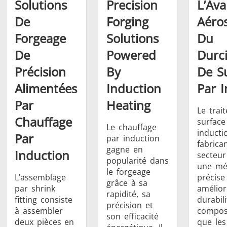
Solutions
Precision
L’Av
De
Forging
Aéros
Forgeage
Solutions
Du
De
Powered
Durc
Précision
By
De S
Alimentées
Induction
Par 
Par
Heating
Le trai
Chauffage
surface
Le chauffage
inducti
Par
par induction
fabrica
gagne en
Induction
secteur
popularité dans
une mé
le forgeage
L’assemblage
précise
grâce à sa
par shrink
amélior
rapidité, sa
fitting consiste
durabil
précision et
à assembler
compos
son efficacité
deux pièces en
que les