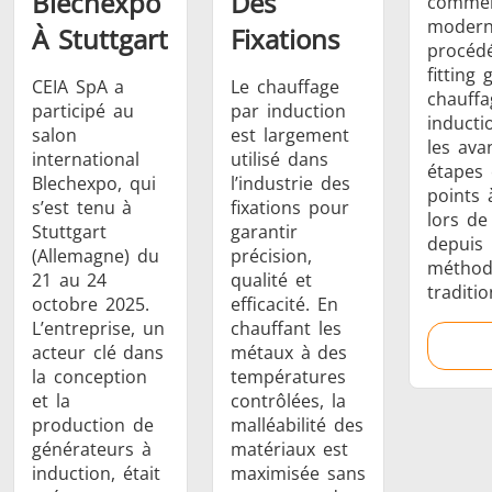
Blechexpo
Des
comme
Série SH
Têtes de
Bobines
modern
À Stuttgart
Fixations
chauffe
Inducti
procédé
fitting
CEIA SpA a
Le chauffage
chauffa
participé au
par induction
inducti
salon
est largement
les ava
international
utilisé dans
étapes 
Blechexpo, qui
l’industrie des
Aérospatiale
Automobile
Centres
points 
s’est tenu à
fixations pour
lors de 
données e
Stuttgart
garantir
depuis 
(Allemagne) du
précision,
méthod
21 au 24
qualité et
traditio
octobre 2025.
efficacité. En
L’entreprise, un
chauffant les
acteur clé dans
métaux à des
la conception
températures
et la
contrôlées, la
production de
malléabilité des
Énergie verte
Fil et câble
Fixatio
générateurs à
matériaux est
induction, était
maximisée sans