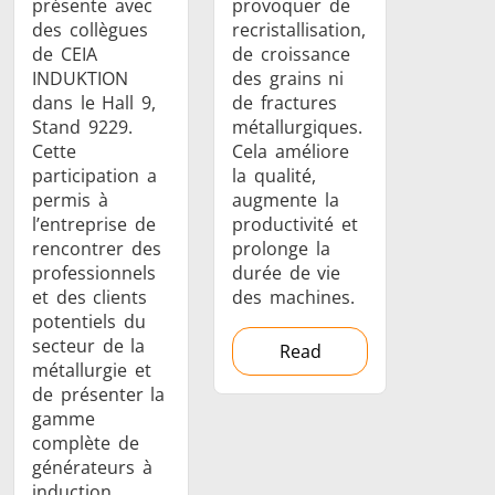
présente avec
provoquer de
des collègues
recristallisation,
de CEIA
de croissance
INDUKTION
des grains ni
dans le Hall 9,
de fractures
Stand 9229.
métallurgiques.
Outils
Semi-
Tube et t
Cette
Cela améliore
métalliques
conducteurs
participation a
la qualité,
permis à
augmente la
l’entreprise de
productivité et
rencontrer des
prolonge la
professionnels
durée de vie
et des clients
des machines.
potentiels du
secteur de la
Read
métallurgie et
de présenter la
gamme
complète de
générateurs à
induction