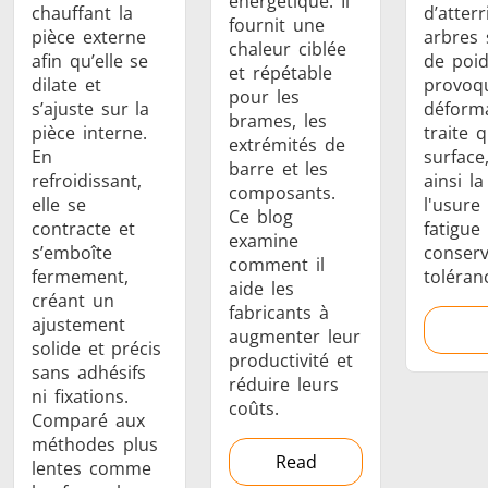
énergétique. Il
chauffant la
d’atterr
fournit une
pièce externe
arbres 
chaleur ciblée
afin qu’elle se
de poid
et répétable
dilate et
provoq
pour les
s’ajuste sur la
déforma
brames, les
pièce interne.
traite 
extrémités de
En
surface
barre et les
refroidissant,
ainsi la
composants.
elle se
l'usure 
Ce blog
contracte et
fatigue
examine
s’emboîte
conser
comment il
fermement,
toléranc
aide les
créant un
fabricants à
ajustement
augmenter leur
solide et précis
productivité et
sans adhésifs
réduire leurs
ni fixations.
coûts.
Comparé aux
méthodes plus
Read
lentes comme