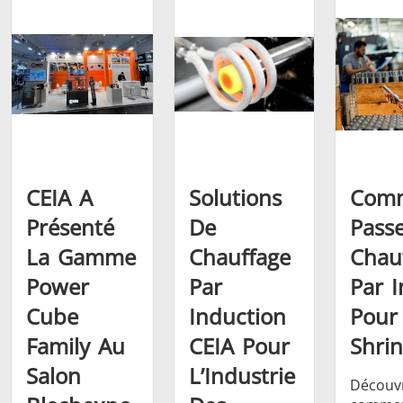
Frettage
CEIA A
Solutions
Com
Présenté
De
Pass
Générateur et
Générateurs
Centrale
La Gamme
Chauffage
Chau
Contrôleur
Contrô
Power
Par
Par 
Cube
Induction
Pour
Family Au
CEIA Pour
Shrin
Salon
L’Industrie
Découv