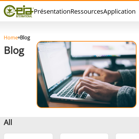
Qualité
Présentation
Ressources
Applications
Événements
Blog
FAQ
Home
Blog
Blog
Brasage Argent
Brasage Etain
Brasage O
All
Brasage
Thermoscellage
Formage
Aluminium
chaud