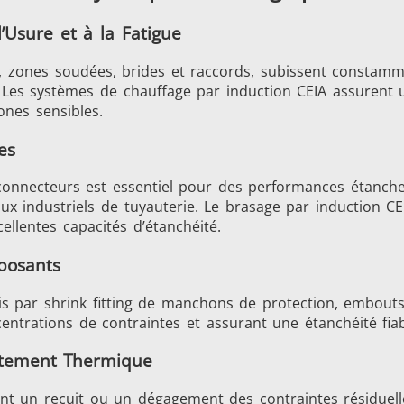
’Usure et à la Fatigue
 zones soudées, brides et raccords, subissent constamme
 Les systèmes de chauffage par induction CEIA assurent
ones sensibles.
es
connecteurs est essentiel pour des performances étanche
Générateurs
Centrales de Con
aux industriels de tuyauterie. Le brasage par induction C
ellentes capacités d’étanchéité.
mposants
 par shrink fitting de manchons de protection, embouts à
centrations de contraintes et assurant une étanchéité fiab
êtes de chauffe
Bobines à Induc
aitement Thermique
ent un recuit ou un dégagement des contraintes résiduel