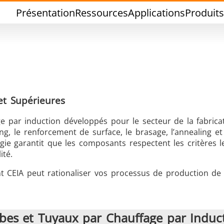
Présentation
Ressources
Applications
Produits
et Supérieures
Brasage Etain
Brasage Outil
e par induction développés pour le secteur de la fabrica
ng, le renforcement de surface, le brasage, l’annealing et
gie garantit que les composants respectent les critères l
ité.
 CEIA peut rationaliser vos processus de production de 
hermoscellage
Formage à cha
ubes et Tuyaux par Chauffage par Induc