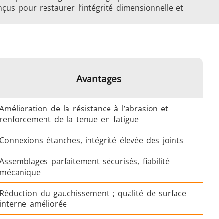
nçus pour restaurer l’intégrité dimensionnelle et
 et IA
Chauffage, Ventilation et
Climatisation
Avantages
Amélioration de la résistance à l’abrasion et
renforcement de la tenue en fatigue
Médical et pharma
Connexions étanches, intégrité élevée des joints
Assemblages parfaitement sécurisés, fiabilité
mécanique
Réduction du gauchissement ; qualité de surface
u
Véhicules électriques
interne améliorée