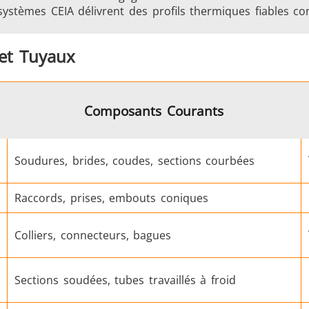
systèmes CEIA délivrent des profils thermiques fiables co
Automobile
Centres de données
 et Tuyaux
Composants Courants
Soudures, brides, coudes, sections courbées
Fil et câble
Fixation
Raccords, prises, embouts coniques
Colliers, connecteurs, bagues
Sections soudées, tubes travaillés à froid
mi-conducteurs
Tube et tuya