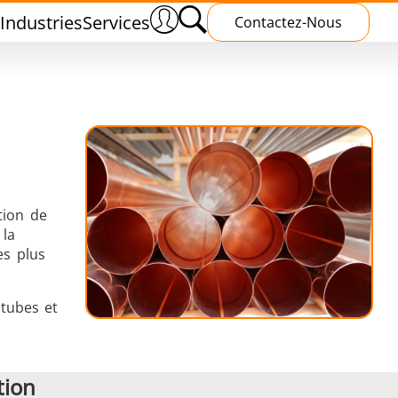
Industries
Services
Contactez-Nous
s
Traitement Thermique
tion de
 la
es plus
tubes et
ud
Polymérisation par induction
tion