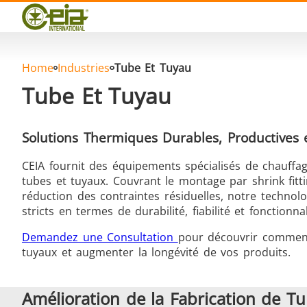
Qualité
Événements
Blog
FAQ
Home
Industries
Tube Et Tuyau
Tube Et Tuyau
Solutions Thermiques Durables, Productives 
Brasage Argent
CEIA fournit des équipements spécialisés de chauffag
tubes et tuyaux. Couvrant le montage par shrink fitti
réduction des contraintes résiduelles, notre technolo
stricts en termes de durabilité, fiabilité et fonctionnal
Demandez une Consultation
pour découvrir comment
tuyaux et augmenter la longévité de vos produits.
Brasage Aluminium
T
Amélioration de la Fabrication de T