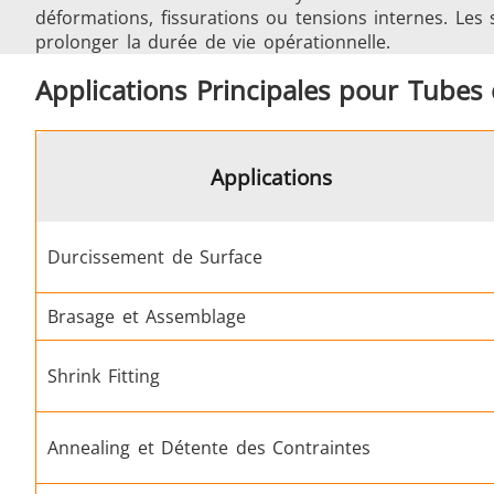
déformations, fissurations ou tensions internes. Les 
prolonger la durée de vie opérationnelle.
Aérospatiale
Applications Principales pour Tubes
Applications
Durcissement de Surface
Énergie verte
Brasage et Assemblage
Shrink Fitting
Annealing et Détente des Contraintes
Outils métalliques
Se