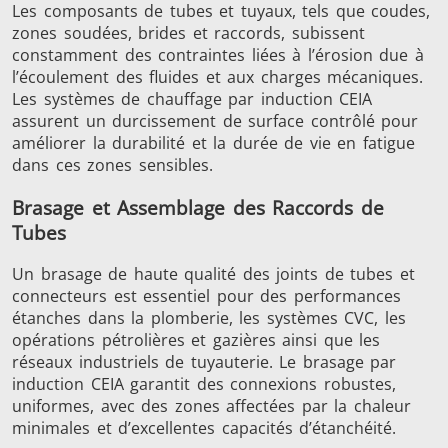
Les composants de tubes et tuyaux, tels que coudes,
Série SH
Têtes de
Bobines
zones soudées, brides et raccords, subissent
chauffe
Inducti
constamment des contraintes liées à l’érosion due à
l’écoulement des fluides et aux charges mécaniques.
Les systèmes de chauffage par induction CEIA
assurent un durcissement de surface contrôlé pour
améliorer la durabilité et la durée de vie en fatigue
dans ces zones sensibles.
Aérospatiale
Automobile
Centres
données e
Brasage et Assemblage des Raccords de
Tubes
Un brasage de haute qualité des joints de tubes et
connecteurs est essentiel pour des performances
étanches dans la plomberie, les systèmes CVC, les
opérations pétrolières et gazières ainsi que les
réseaux industriels de tuyauterie. Le brasage par
induction CEIA garantit des connexions robustes,
Énergie verte
Fil et câble
Fixatio
uniformes, avec des zones affectées par la chaleur
minimales et d’excellentes capacités d’étanchéité.