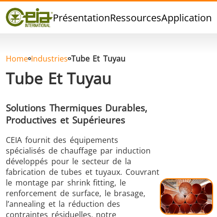
Qualité
Présentation
Ressources
Applications
Événements
Blog
FAQ
Home
Industries
Tube Et Tuyau
Tube Et Tuyau
Solutions Thermiques Durables,
Brasage Argent
Brasage Etain
Brasage O
Productives et Supérieures
CEIA fournit des équipements
spécialisés de chauffage par induction
développés pour le secteur de la
fabrication de tubes et tuyaux. Couvrant
le montage par shrink fitting, le
renforcement de surface, le brasage,
Brasage
Thermoscellage
Formage
l’annealing et la réduction des
Aluminium
chaud
contraintes résiduelles, notre